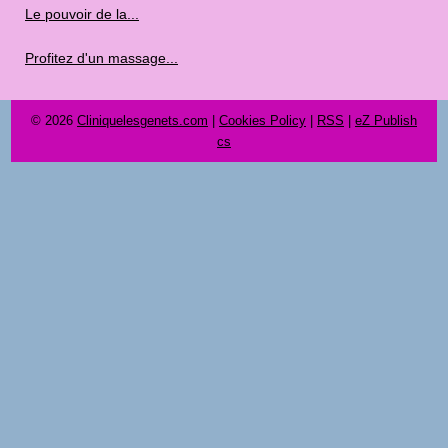
Le pouvoir de la...
Profitez d'un massage...
© 2026
Cliniquelesgenets.com
|
Cookies Policy
|
RSS
|
eZ Publish
cs