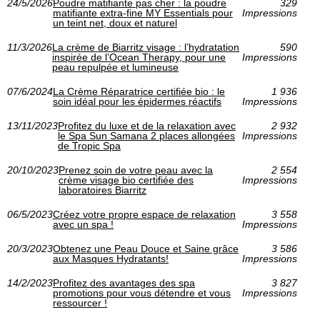
24/5/2026
Poudre matifiante pas cher : la poudre
329
matifiante extra-fine MY Essentials pour
Impressions
un teint net, doux et naturel
11/3/2026
La crème de Biarritz visage : l’hydratation
590
inspirée de l’Ocean Therapy, pour une
Impressions
peau repulpée et lumineuse
07/6/2024
La Crème Réparatrice certifiée bio : le
1 936
soin idéal pour les épidermes réactifs
Impressions
13/11/2023
Profitez du luxe et de la relaxation avec
2 932
le Spa Sun Samana 2 places allongées
Impressions
de Tropic Spa
20/10/2023
Prenez soin de votre peau avec la
2 554
crème visage bio certifiée des
Impressions
laboratoires Biarritz
06/5/2023
Créez votre propre espace de relaxation
3 558
avec un spa !
Impressions
20/3/2023
Obtenez une Peau Douce et Saine grâce
3 586
aux Masques Hydratants!
Impressions
14/2/2023
Profitez des avantages des spa
3 827
promotions pour vous détendre et vous
Impressions
ressourcer !