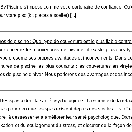
By'Piscine s'impose comme votre partenaire de confiance. Qu'est
ur votre pisc (
kit pieces à sceller
) [
...
]
es de piscine : Quel type de couverture est le plus fiable contre l
i concerne les couvertures de piscine, il existe plusieurs ty
pe présente ses propres avantages et inconvénients. Dans cet a
tures de piscine les plus courants : les couvertures en vinyle
es de piscine d'hiver. Nous parlerons des avantages et des inc
es spas aident la santé psychologique : La science de la rela
pas pour rien que les
spas
existent depuis des siècles : ils off
re, à déstresser et à améliorer leur santé psychologique. Dans 
axation et du soulagement du stress, et discuter de la façon d