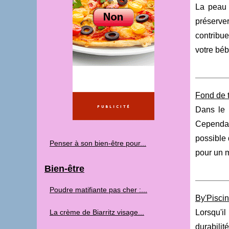
La peau 
préserver
contribue
votre béb
Fond de te
Dans le 
Cependan
possible 
Penser à son bien-être pour...
pour un m
Bien-être
Poudre matifiante pas cher :...
By'Piscin
La crème de Biarritz visage...
Lorsqu'il
durabilité