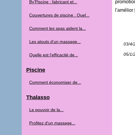
promotio
By'Piscine : fabricant et...
l'amélior 
Couvertures de piscine : Quel...
Comment les spas aident la...
Les atouts d'un massage...
03/4/
05/1/
Quelle est l'efficacité de...
Piscine
Comment économiser de...
Thalasso
Le pouvoir de la...
Profitez d'un massage...