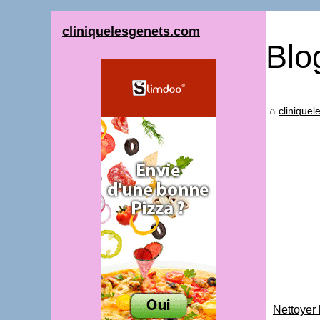
cliniquelesgenets.com
Blo
clinique
Nettoyer 