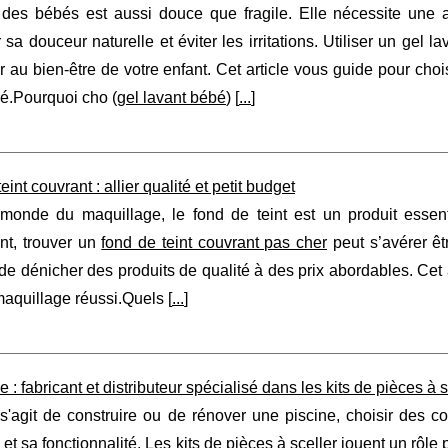
des bébés est aussi douce que fragile. Elle nécessite une at
 sa douceur naturelle et éviter les irritations. Utiliser un gel l
r au bien-être de votre enfant. Cet article vous guide pour chois
é.Pourquoi cho (
gel lavant bébé
) [
...
]
int couvrant : allier qualité et petit budget
monde du maquillage, le fond de teint est un produit essenti
t, trouver un
fond de teint couvrant pas cher
peut s’avérer êtr
de dénicher des produits de qualité à des prix abordables. Cet a
aquillage réussi.Quels [
...
]
e : fabricant et distributeur spécialisé dans les kits de pièces à 
 s'agit de construire ou de rénover une piscine, choisir des c
 et sa fonctionnalité. Les kits de pièces à sceller jouent un rôle p