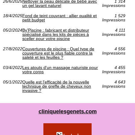
26/6/2025
Nettoyer la peau délicate de bébé avec
1 314
un gel lavant naturel
Impressions
18/4/2025
Fond de teint couvrant : allier qualité et
1 529
petit budget
Impressions
05/2/2024
By'Piscine : fabricant et distributeur
4 111
spécialisé dans les kits de pièces à
Impressions
sceller pour votre piscine
27/8/2022
Couvertures de piscine : Quel type de
4 556
couverture est le plus fiable contre la
Impressions
saleté et les feuilles ?
03/4/2022
Les atouts d'un massage naturiste pour
4 455
votre corps
Impressions
05/1/2022
Quelle est l'efficacité de la nouvelle
4 643
technique de greffe de cheveux non
Impressions
invasive ?
cliniquelesgenets.com