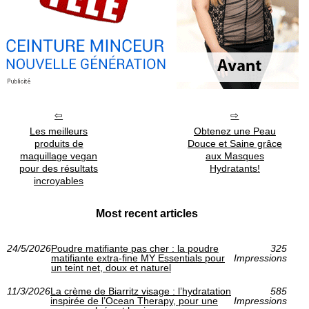
Les meilleurs
Obtenez une Peau
produits de
Douce et Saine grâce
maquillage vegan
aux Masques
pour des résultats
Hydratants!
incroyables
Most recent articles
24/5/2026
Poudre matifiante pas cher : la poudre
325
matifiante extra-fine MY Essentials pour
Impressions
un teint net, doux et naturel
11/3/2026
La crème de Biarritz visage : l’hydratation
585
inspirée de l’Ocean Therapy, pour une
Impressions