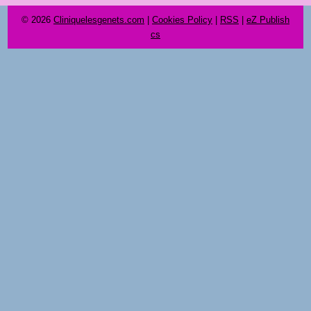
© 2026
Cliniquelesgenets.com
|
Cookies Policy
|
RSS
|
eZ Publish
cs