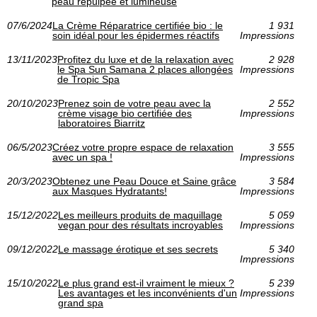
peau repulpée et lumineuse
07/6/2024
La Crème Réparatrice certifiée bio : le
1 931
soin idéal pour les épidermes réactifs
Impressions
13/11/2023
Profitez du luxe et de la relaxation avec
2 928
le Spa Sun Samana 2 places allongées
Impressions
de Tropic Spa
20/10/2023
Prenez soin de votre peau avec la
2 552
crème visage bio certifiée des
Impressions
laboratoires Biarritz
06/5/2023
Créez votre propre espace de relaxation
3 555
avec un spa !
Impressions
20/3/2023
Obtenez une Peau Douce et Saine grâce
3 584
aux Masques Hydratants!
Impressions
15/12/2022
Les meilleurs produits de maquillage
5 059
vegan pour des résultats incroyables
Impressions
09/12/2022
Le massage érotique et ses secrets
5 340
Impressions
15/10/2022
Le plus grand est-il vraiment le mieux ?
5 239
Les avantages et les inconvénients d'un
Impressions
grand spa