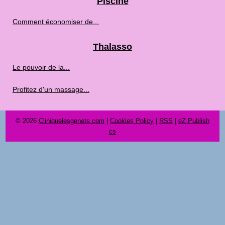
Piscine
Comment économiser de...
Thalasso
Le pouvoir de la...
Profitez d'un massage...
© 2026
Cliniquelesgenets.com
|
Cookies Policy
|
RSS
|
eZ Publish
cs