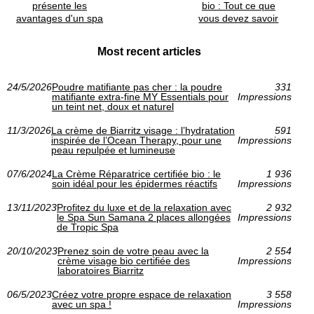
présente les
bio : Tout ce que
avantages d'un spa
vous devez savoir
Most recent articles
24/5/2026
Poudre matifiante pas cher : la poudre
331
matifiante extra-fine MY Essentials pour
Impressions
un teint net, doux et naturel
11/3/2026
La crème de Biarritz visage : l’hydratation
591
inspirée de l’Ocean Therapy, pour une
Impressions
peau repulpée et lumineuse
07/6/2024
La Crème Réparatrice certifiée bio : le
1 936
soin idéal pour les épidermes réactifs
Impressions
13/11/2023
Profitez du luxe et de la relaxation avec
2 932
le Spa Sun Samana 2 places allongées
Impressions
de Tropic Spa
20/10/2023
Prenez soin de votre peau avec la
2 554
crème visage bio certifiée des
Impressions
laboratoires Biarritz
06/5/2023
Créez votre propre espace de relaxation
3 558
avec un spa !
Impressions