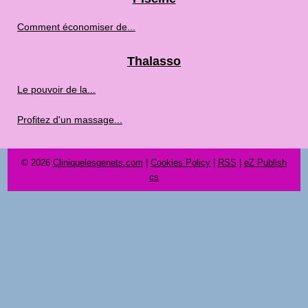
Comment économiser de...
Thalasso
Le pouvoir de la...
Profitez d'un massage...
© 2026
Cliniquelesgenets.com
|
Cookies Policy
|
RSS
|
eZ Publish
cs