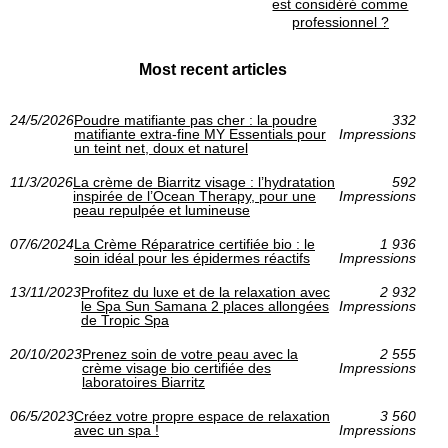
est considéré comme
professionnel ?
Most recent articles
24/5/2026
Poudre matifiante pas cher : la poudre
332
matifiante extra-fine MY Essentials pour
Impressions
un teint net, doux et naturel
11/3/2026
La crème de Biarritz visage : l’hydratation
592
inspirée de l’Ocean Therapy, pour une
Impressions
peau repulpée et lumineuse
07/6/2024
La Crème Réparatrice certifiée bio : le
1 936
soin idéal pour les épidermes réactifs
Impressions
13/11/2023
Profitez du luxe et de la relaxation avec
2 932
le Spa Sun Samana 2 places allongées
Impressions
de Tropic Spa
20/10/2023
Prenez soin de votre peau avec la
2 555
crème visage bio certifiée des
Impressions
laboratoires Biarritz
06/5/2023
Créez votre propre espace de relaxation
3 560
avec un spa !
Impressions