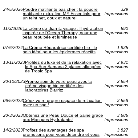
24/5/2026
Poudre matifiante pas cher : la poudre
329
matifiante extra-fine MY Essentials pour
Impressions
un teint net, doux et naturel
11/3/2026
La crème de Biarritz visage : l’hydratation
590
inspirée de l’Ocean Therapy, pour une
Impressions
peau repulpée et lumineuse
07/6/2024
La Crème Réparatrice certifiée bio : le
1 935
soin idéal pour les épidermes réactifs
Impressions
13/11/2023
Profitez du luxe et de la relaxation avec
2 931
le Spa Sun Samana 2 places allongées
Impressions
de Tropic Spa
20/10/2023
Prenez soin de votre peau avec la
2 554
crème visage bio certifiée des
Impressions
laboratoires Biarritz
06/5/2023
Créez votre propre espace de relaxation
3 558
avec un spa !
Impressions
20/3/2023
Obtenez une Peau Douce et Saine grâce
3 586
aux Masques Hydratants!
Impressions
14/2/2023
Profitez des avantages des spa
3 827
promotions pour vous détendre et vous
Impressions