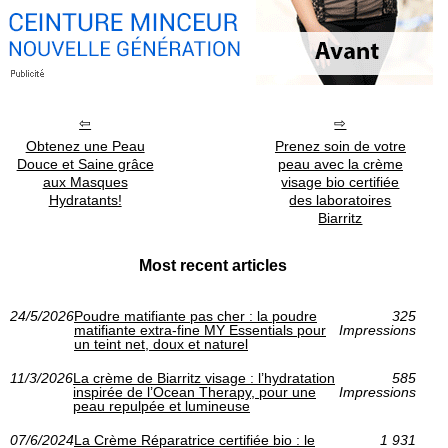
Obtenez une Peau
Prenez soin de votre
Douce et Saine grâce
peau avec la crème
aux Masques
visage bio certifiée
Hydratants!
des laboratoires
Biarritz
Most recent articles
24/5/2026
Poudre matifiante pas cher : la poudre
325
matifiante extra-fine MY Essentials pour
Impressions
un teint net, doux et naturel
11/3/2026
La crème de Biarritz visage : l’hydratation
585
inspirée de l’Ocean Therapy, pour une
Impressions
peau repulpée et lumineuse
07/6/2024
La Crème Réparatrice certifiée bio : le
1 931