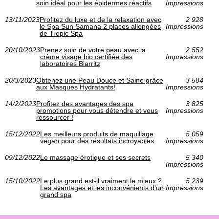
soin idéal pour les épidermes réactifs
Impressions
13/11/2023
Profitez du luxe et de la relaxation avec
2 928
le Spa Sun Samana 2 places allongées
Impressions
de Tropic Spa
20/10/2023
Prenez soin de votre peau avec la
2 552
crème visage bio certifiée des
Impressions
laboratoires Biarritz
20/3/2023
Obtenez une Peau Douce et Saine grâce
3 584
aux Masques Hydratants!
Impressions
14/2/2023
Profitez des avantages des spa
3 825
promotions pour vous détendre et vous
Impressions
ressourcer !
15/12/2022
Les meilleurs produits de maquillage
5 059
vegan pour des résultats incroyables
Impressions
09/12/2022
Le massage érotique et ses secrets
5 340
Impressions
15/10/2022
Le plus grand est-il vraiment le mieux ?
5 239
Les avantages et les inconvénients d'un
Impressions
grand spa