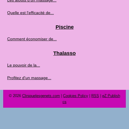
Les atouts d'un massage...
Quelle est l'efficacité de...
Piscine
Comment économiser de...
Thalasso
Le pouvoir de la...
Profitez d'un massage...
© 2026
Cliniquelesgenets.com
|
Cookies Policy
|
RSS
|
eZ Publish
cs