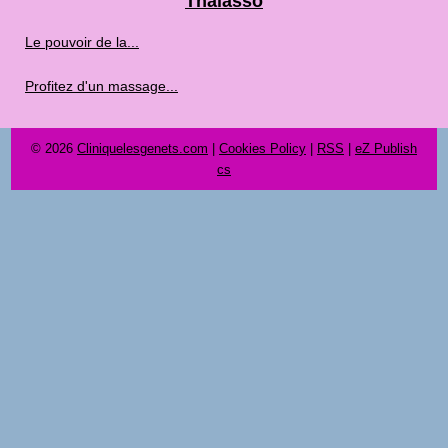
Thalasso
Le pouvoir de la...
Profitez d'un massage...
© 2026
Cliniquelesgenets.com
|
Cookies Policy
|
RSS
|
eZ Publish
cs