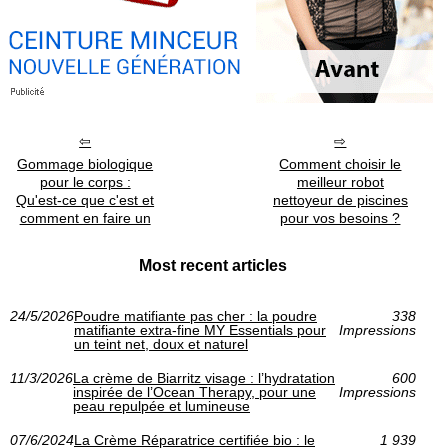
Gommage biologique
Comment choisir le
pour le corps :
meilleur robot
Qu'est-ce que c'est et
nettoyeur de piscines
comment en faire un
pour vos besoins ?
Most recent articles
24/5/2026
Poudre matifiante pas cher : la poudre
338
matifiante extra-fine MY Essentials pour
Impressions
un teint net, doux et naturel
11/3/2026
La crème de Biarritz visage : l’hydratation
600
inspirée de l’Ocean Therapy, pour une
Impressions
peau repulpée et lumineuse
07/6/2024
La Crème Réparatrice certifiée bio : le
1 939